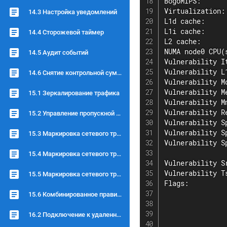
BogoMIPS:      
Virtualization:
14.3 Настройка уведомлений
L1d cache:     
L1i cache:     
14.4 Сторожевой таймер
L2 cache:      
NUMA node0 CPU(
14.5 Аудит событий
Vulnerability I
Vulnerability L
14.6 Снятие контрольной суммы с объекта
Vulnerability M
Vulnerability M
15.1 Зеркалирование трафика
Vulnerability M
Vulnerability R
15.2 Управление пропускной способностью (shaping traffic)
Vulnerability S
Vulnerability S
15.3 Маркировка сетевого трафика
Vulnerability S
               
15.4 Маркировка сетевого трафика по ip-адресу
Vulnerability S
Vulnerability T
15.5 Маркирoвка сетевoгo трафика пo протоколу tcp udp и порту
Flags:         
               
15.6 Комбинированное правило маркировки
               
               
16.2 Подключение к удаленным хостам сети
               