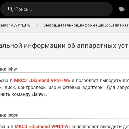
Поиск...
/
iamond_VPN_FW
Вывод_детальной_информации_об_аппарат
тальной информации об аппаратных ус
ики lshw
оена в
МКСЗ «Diamond VPN/FW»
и позволяет выводить де
ь, диск, контроллеры usb и сетевые адаптеры. Для зап
лнить команду «
lshw
».
ки lscpu
оена в
МКСЗ «Diamond VPN/FW»
и позволяет выводить де