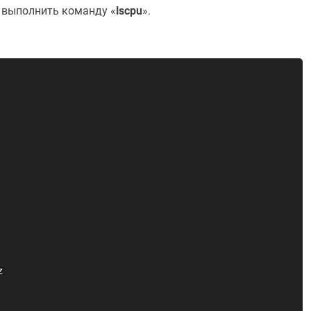
и выполнить команду «
lscpu
».

