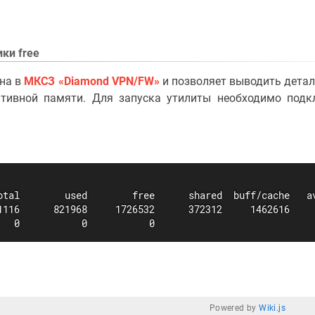
ки free
на в
МКСЗ «Diamond VPN/FW»
и позволяет выводить дета
тивной памяти. Для запуска утилиты необходимо подк
otal        used        free      shared  buff/cache   av
1116      821968     1726532      372312     1462616     
   0           0           0
Powered by
Wiki.js