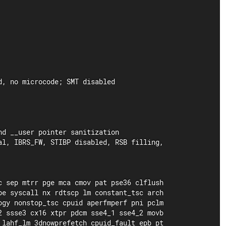
, no microcode; SMT disabled

d __user pointer sanitization

l, IBRS_FW, STIBP disabled, RSB filling,

 sep mtrr pge mca cmov pat pse36 clflush

e syscall nx rdtscp lm constant_tsc arch

gy nonstop_tsc cpuid aperfmperf pni pclm

 ssse3 cx16 xtpr pdcm sse4_1 sse4_2 movb

lahf_lm 3dnowprefetch cpuid_fault epb pt
