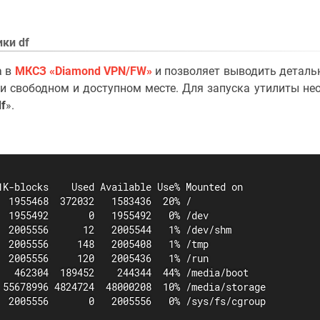
ики df
а в
МКСЗ «Diamond VPN/FW»
и позволяет выводить детальн
и свободном и доступном месте. Для запуска утилиты не
df
».
1K-blocks    Used Available Use% Mounted on

  1955468  372032   1583436  20% /

  1955492       0   1955492   0% /dev

  2005556      12   2005544   1% /dev/shm

  2005556     148   2005408   1% /tmp

  2005556     120   2005436   1% /run

   462304  189452    244344  44% /media/boot

 55678996 4824724  48000208  10% /media/storage

  2005556       0   2005556   0% /sys/fs/cgroup