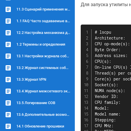
Для запуска утилиты 
11.3 Сценарий применения межсетевого экрана
1.1 FAQ Часто задаваемые вопросы
# lscpu

12.2 Настройка механизма детектирования
Architecture:  
CPU op-mode(s):
1.2 Термины и определения
Byte Order:    
Address sizes: 
13.1 Настройки журнала событий
CPU(s):        
On-line CPU(s) 
13.2 Журнал системных событий
Thread(s) per c
Core(s) per soc
13.3 Журнал VPN
Socket(s):     
NUMA node(s):  
13.4 Журнал межсетевого экрана
Vendor ID:     
CPU family:    
13.5 Логирование СОВ
Model:         
Model name:    
13.6 Дополнительные возможности логирования
Stepping:      
CPU MHz:       
14.1 Обновление прошивки