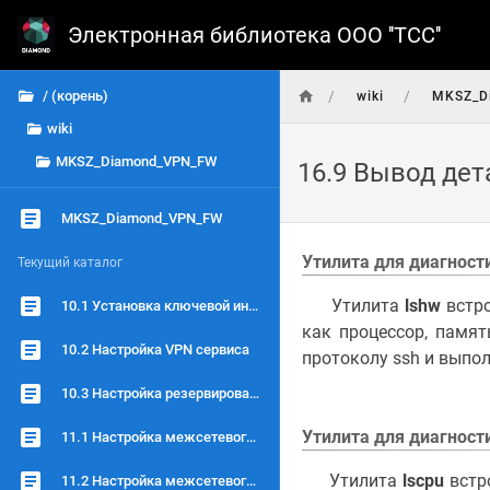
Электронная библиотека ООО ''ТСC''
/
/
/ (корень)
wiki
MKSZ_D
wiki
MKSZ_Diamond_VPN_FW
16.9 Вывод де
MKSZ_Diamond_VPN_FW
Утилита для диагност
Текущий каталог
Утилита
lshw
встр
10.1 Установка ключевой информации
как процессор, памят
10.2 Настройка VPN сервиса
протоколу ssh и выпо
10.3 Настройка резервирования
Утилита для диагности
11.1 Настройка межсетевого экрана на уровне L2
Утилита
lscpu
встр
11.2 Настройка межсетевого экрана на уровне L3