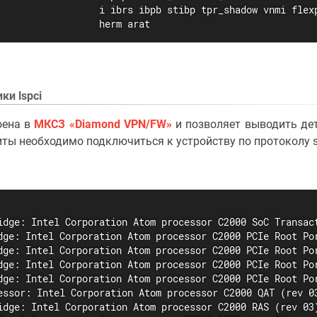
                  i ibrs ibpb stibp tpr_shadow vnmi flexp
                  herm arat
ки lspci
оена в
МКСЗ «Diamond VPN/FW»
и позволяет выводить де
литы необходимо подключиться к устройству по протоколу 
idge: Intel Corporation Atom processor C2000 SoC Transact
dge: Intel Corporation Atom processor C2000 PCIe Root Por
dge: Intel Corporation Atom processor C2000 PCIe Root Por
dge: Intel Corporation Atom processor C2000 PCIe Root Por
dge: Intel Corporation Atom processor C2000 PCIe Root Por
essor: Intel Corporation Atom processor C2000 QAT (rev 03
idge: Intel Corporation Atom processor C2000 RAS (rev 03)