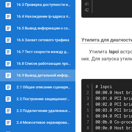
               
16.3 Проверка доступности и маршрута до удаленного ресурса
               
16.4 Нахождение ip-адреса по доменному имени
16.5 Вывод информации о состоянии TCP соединений
Утилита для диагности
16.6 Захват сетевого трафика
Утилита
lspci
встр
16.7 Тест скорости между двумя устройствами
них. Для запуска ути
16.8 Список работающих процессов
16.9 Вывод детальной информации об аппаратных устройствах
# lspci

2.1 Общее описание сценариев
00:00.0 Host br
00:01.0 PCI bri
2.2 Построение защищенного соединения
00:02.0 PCI bri
00:03.0 PCI bri
2.3 Подключение удаленных сотрудников
00:04.0 PCI bri
00:0b.0 Co-proc
2.4 Межсетевое экранирование
00:0e.0 Host br