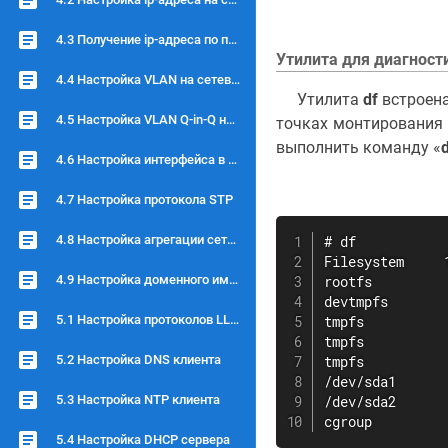
4.3 Получение ip-адреса по протоколу DHCP
Утилита для диагност
4.4 Настройка VLAN на сетевом интерфейсе
Утилита
df
встроен
4.5 Настройка VLAN Q-in-Q на сетевом интерфейсе
точках монтирования 
выполнить команду «
4.6 Настройка интерфейса в режиме Bridge
4.7 Настройка протокола STP
4.8 Настройка агрегации сетевых интерфейсов
# df

Filesystem     
4.9 Настройка доменного имени устройства
rootfs         
devtmpfs       
5.1 Настройка протоколов LLDP и CDP
tmpfs          
tmpfs          
5.2 Настройка DNS клиента
tmpfs          
/dev/sda1      
5.3 Настройка NTP клиента
/dev/sda2      
cgroup         
5.4 Настройка DHCP сервера