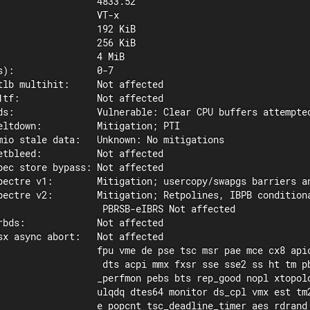
                  4833.52

                  VT-x

                  192 KiB

                  256 KiB

                  4 MiB

s):               0-7

tlb multihit:     Not affected

1tf:              Not affected

ds:               Vulnerable: Clear CPU buffers attempted
eltdown:          Mitigation; PTI

mio stale data:   Unknown: No mitigations

etbleed:          Not affected

pec store bypass: Not affected

pectre v1:        Mitigation; usercopy/swapgs barriers an
pectre v2:        Mitigation; Retpolines, IBPB conditiona
                   PBRSB-eIBRS Not affected

rbds:             Not affected

sx async abort:   Not affected

                  fpu vme de pse tsc msr pae mce cx8 apic
                   dts acpi mmx fxsr sse sse2 ss ht tm pb
                  _perfmon pebs bts rep_good nopl xtopolo
                  ulqdq dtes64 monitor ds_cpl vmx est tm2
                  e popcnt tsc_deadline_timer aes rdrand 