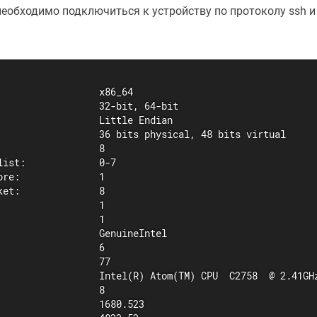
необходимо подключиться к устройству по протоколу ssh 
                  x86_64

                  32-bit, 64-bit

                  Little Endian

                  36 bits physical, 48 bits virtual

                  8

list:             0-7

ore:              1

ket:              8

                  1

                  1

                  GenuineIntel

                  6

                  77

                  Intel(R) Atom(TM) CPU  C2758  @ 2.41GHz
                  8

                  1680.523
