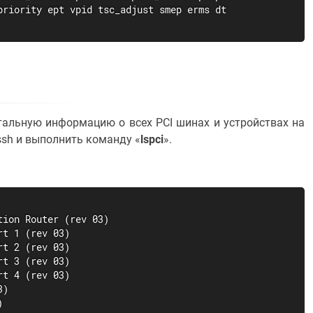
riority ept vpid tsc_adjust smep erms dt

тальную информацию о всех PCI шинах и устройствах на
ssh и выполнить команду «
lspci
».
ion Router (rev 03)

t 1 (rev 03)

t 2 (rev 03)

t 3 (rev 03)

t 4 (rev 03)

)


