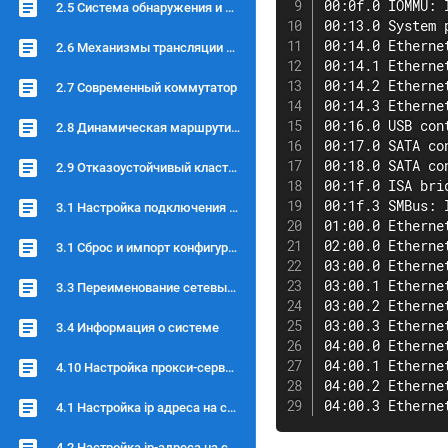
00:0f.0 IOMMU: 
2.5 Система обнаружения и предотвращения вторжений
00:13.0 System 
00:14.0 Etherne
2.6 Механизмы трансляции сетевых адресов (NAT\PAT), Port forward и Twice NAT
00:14.1 Etherne
00:14.2 Etherne
2.7 Современный коммутатор
00:14.3 Etherne
00:16.0 USB con
2.8 Динамическая маршрутизация
00:17.0 SATA co
00:18.0 SATA co
2.9 Отказоустойчивый кластер
00:1f.0 ISA bri
00:1f.3 SMBus: 
3.1 Настройка подключения через консольный кабель
01:00.0 Etherne
02:00.0 Etherne
3.1 Сброс и импорт конфигурации
03:00.0 Etherne
03:00.1 Etherne
3.3 Переименование сетевых интерфейсов
03:00.2 Etherne
03:00.3 Etherne
3.4 Информация о системе
04:00.0 Etherne
04:00.1 Etherne
4.10 Настройка прокси-сервера
04:00.2 Etherne
04:00.3 Etherne
4.1 Настройка ip адреса на сетевом интерфейсе через web интерфейс
4.2 Настройка ip-адреса на сетевом интерфейсе через консоль