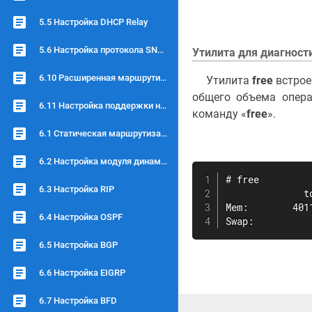
5.5 Настройка DHCP Relay
5.6 Настройка протокола SNMP
Утилита для диагности
6.10 Расширенная маршрутизация
Утилита
free
встрое
общего объема опера
6.11 Настройка поддержки нескольких провайдеров
команду «
free
».
6.1 Статическая маршрутизация
6.2 Настройка модуля динамической маршрутизации
# free

6.3 Настройка RIP
              t
Mem:        401
6.4 Настройка OSPF
Swap:          
6.5 Настройка BGP
6.6 Настройка EIGRP
6.7 Настройка BFD