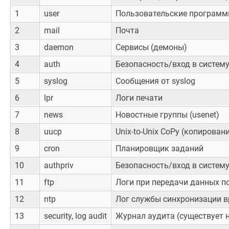
1
user
Пользовательские програм
2
mail
Почта
3
daemon
Сервисы (демоны)
4
auth
Безопасность/вход в систем
5
syslog
Сообщения от syslog
6
lpr
Логи печати
7
news
Новостные группы (usenet)
8
uucp
Unix-to-Unix CoPy (копиров
9
cron
Планировщик заданий
10
authpriv
Безопасность/вход в систем
11
ftp
Логи при передачи данных п
12
ntp
Лог службы синхронизации вр
13
security, log audit
Журнал аудита (существует н