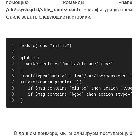
помощью команды «
nano
/etc/rsyslogd.d/<file_name>.conf
». В конфигурационном
файле задать следующие настройки.
module(load="imfile")

global (

  workDirectory="/media/storage/logs/"

)

input(type="imfile" File="/var/log/messages" Tag
ruleset(name="promtail"){

   if $msg contains 'eigrpd' then action (type=
   if $msg contains 'bgpd' then action (type="o
}
В данном примере, мы анализируем поступающую