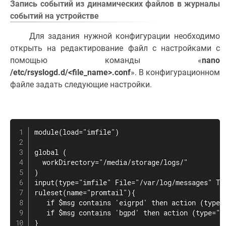
Запись событий из динамических файлов в журналы
событий на устройстве
Для задания нужной конфигурации необходимо
открыть на редактирование файл с настройками с
помощью команды «
nano
/etc/rsyslogd.d/<file_name>.conf
». В конфигурационном
файле задать следующие настройки.
module(load="imfile")

global (

  workDirectory="/media/storage/logs/"

)

input(type="imfile" File="/var/log/messages" Tag
ruleset(name="promtail"){

   if $msg contains 'eigrpd' then action (type=
   if $msg contains 'bgpd' then action (type="o
}