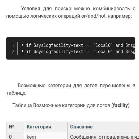
Условия для поиска можно комбинировать с
помощью логических операций or/and/not, например:
* if $syslogfacility-text == 'local0' and $msg 
* if $syslogfacility-text == 'local0' and $msg 
Возможные категории для логов перечислены в
таблице.
Таблица Возможные категории для логов (
facility
)
№
Категория
Описание
0
kern
Сообщения, отправляемые я