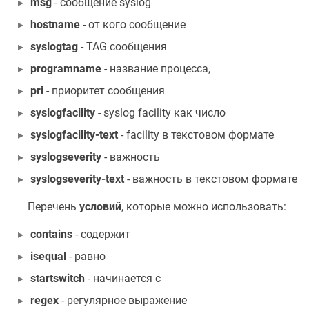
msg
- сообщение syslog
hostname
- от кого сообщение
syslogtag
- TAG сообщения
programname
- название процесса,
pri
- приоритет сообщения
syslogfacility
- syslog facility как число
syslogfacility-text
- facility в текстовом формате
syslogseverity
- важность
syslogseverity-text
- важность в текстовом формате
Перечень
условий
, которые можно использовать:
contains
- содержит
isequal
- равно
startswitch
- начинается с
regex
- регулярное выражение