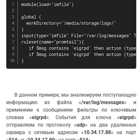
module(load="imfile")

global (

  workDirectory="/media/storage/logs/"

)

input(type="imfile" File="/var/log/messages" Tag
ruleset(name="promtail"){

   if $msg contains 'eigrpd' then action (type=
   if $msg contains 'eigrpd' then action (type=
}
В данном примере, мы анализируем поступающую
информацию из файла «
/var/log/messages
» и
применяем к сообщениям фильтры по ключевым
словам «
eigrpd
». События для ключа «
eigrpd
»
отправляем по протоколу «
udp
» на два удаленных
сервера с сетевым адресом «
10.34.17.88
» на порт
«
514
» и «
10.34.17.90
» на порт «
514
».