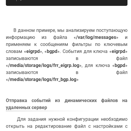
В данном примере, мы анализируем поступающую
информацию из файла «
/var/log/messages
» и
применяем к сообщениям фильтры по ключевым
словам «
eigrpd
», «
bgpd
». События для ключа «
eigrpd
»
записываются в файл
«
/media/storage/logs/frr_eigrp.log
», для ключа «
bgpd
»
записываются в файл
«
/media/storage/logs/frr_bgp.log
»
Отправка событий из динамических файлов на
удаленных сервер
Для задания нужной конфигурации необходимо
открыть на редактирование файл с настройками с