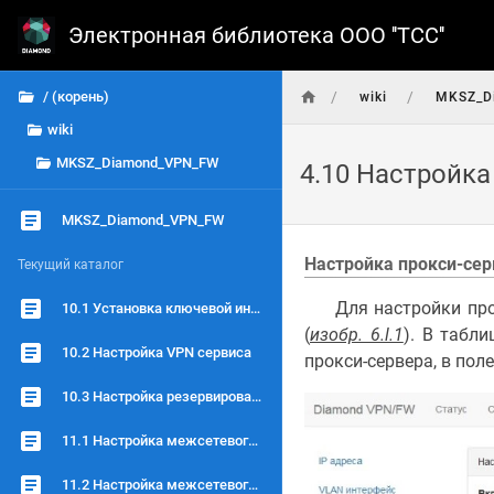
Электронная библиотека ООО ''ТСC''
/
/
/ (корень)
wiki
MKSZ_D
wiki
MKSZ_Diamond_VPN_FW
4.10 Настройка
MKSZ_Diamond_VPN_FW
Настройка прокси-сер
Текущий каталог
Для настройки прокс
10.1 Установка ключевой информации
(
изобр. 6.l.1
). В табл
10.2 Настройка VPN сервиса
прокси-сервера, в пол
10.3 Настройка резервирования
11.1 Настройка межсетевого экрана на уровне L2
11.2 Настройка межсетевого экрана на уровне L3