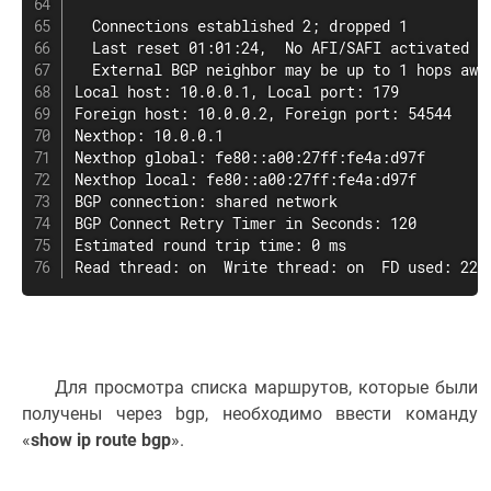
  Connections established 2; dropped 1

  Last reset 01:01:24,  No AFI/SAFI activated fo
  External BGP neighbor may be up to 1 hops away
Local host: 10.0.0.1, Local port: 179

Foreign host: 10.0.0.2, Foreign port: 54544

Nexthop: 10.0.0.1

Nexthop global: fe80::a00:27ff:fe4a:d97f

Nexthop local: fe80::a00:27ff:fe4a:d97f

BGP connection: shared network

BGP Connect Retry Timer in Seconds: 120

Estimated round trip time: 0 ms

Read thread: on  Write thread: on  FD used: 22
Для просмотра списка маршрутов, которые были
получены через bgp, необходимо ввести команду
«
show ip route bgp
».