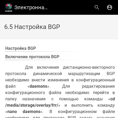
Электронная библиотека ООО ''ТСC''
6.5 Настройка BGP
Настройка BGP
Включение протокола BGP
Для включения дистанционно-векторного
протокола динамической маршрутизации BGP
необходимо внести изменения в конфигурационный
файл «
daemons
». Для редактирования
конфигурационного файла необходимо перейти в
папку назначения с помощью команды «
cd
/media/storage/overlay/frr/
» и выполнить команду
«
nano daemons
». В конфигурационном файле
необходимо для протокола BGP задать значение