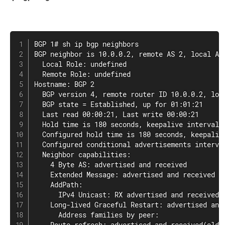
BGP 1# sh ip bgp neighbors

BGP neighbor is 10.0.0.2, remote AS 2, local AS 
  Local Role: undefined

  Remote Role: undefined

Hostname: BGP 2

  BGP version 4, remote router ID 10.0.0.2, loca
  BGP state = Established, up for 01:01:21

  Last read 00:00:21, Last write 00:00:21

  Hold time is 180 seconds, keepalive interval i
  Configured hold time is 180 seconds, keepalive
  Configured conditional advertisements interval
  Neighbor capabilities:

    4 Byte AS: advertised and received

    Extended Message: advertised and received

    AddPath:

      IPv4 Unicast: RX advertised and received

    Long-lived Graceful Restart: advertised and 
      Address families by peer:

    Route refresh: advertised and received(old &