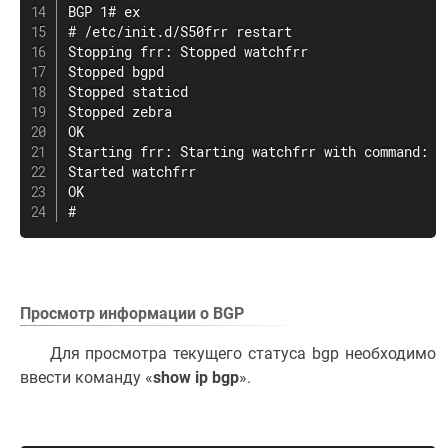
BGP 1# ex

# /etc/init.d/S50frr restart

Stopping frr: Stopped watchfrr

Stopped bgpd

Stopped staticd

Stopped zebra

OK

Starting frr: Starting watchfrr with command: '
Started watchfrr

OK

#
Просмотр информации о BGP
Для просмотра текущего статуса bgp необходимо
ввести команду «
show ip bgp
».