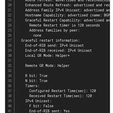
    Enhanced Route Refresh: advertised and recei
    Address Family IPv4 Unicast: advertised and 
    Hostname Capability: advertised (name: BGP 
    Graceful Restart Capability: advertised and 
      Remote Restart timer is 120 seconds

      Address families by peer:

        none

  Graceful restart information:

    End-of-RIB send: IPv4 Unicast

    End-of-RIB received: IPv4 Unicast

    Local GR Mode: Helper*

    Remote GR Mode: Helper

    R bit: True

    N bit: True

    Timers:

      Configured Restart Time(sec): 120

      Received Restart Time(sec): 120

    IPv4 Unicast:

      F bit: False

      End-of-RIB sent: Yes
