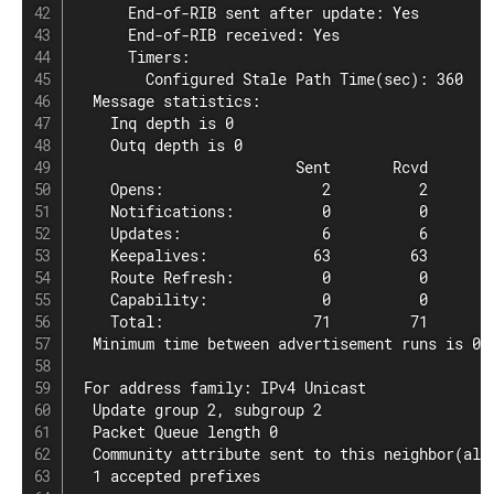
      End-of-RIB sent after update: Yes

      End-of-RIB received: Yes

      Timers:

        Configured Stale Path Time(sec): 360

  Message statistics:

    Inq depth is 0

    Outq depth is 0

                         Sent       Rcvd

    Opens:                  2          2

    Notifications:          0          0

    Updates:                6          6

    Keepalives:            63         63

    Route Refresh:          0          0

    Capability:             0          0

    Total:                 71         71

  Minimum time between advertisement runs is 0 s
 For address family: IPv4 Unicast

  Update group 2, subgroup 2

  Packet Queue length 0

  Community attribute sent to this neighbor(all)
  1 accepted prefixes
