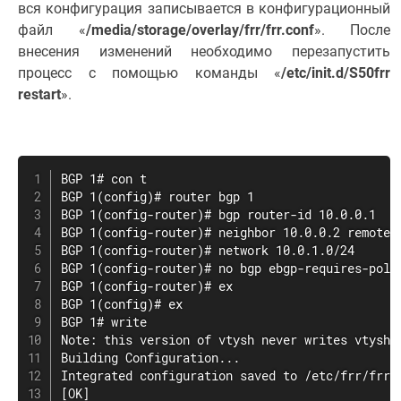
вся конфигурация записывается в конфигурационный
файл «
/media/storage/overlay/frr/frr.conf
». После
внесения изменений необходимо перезапустить
процесс с помощью команды «
/etc/init.d/S50frr
restart
».
BGP 1# con t

BGP 1(config)# router bgp 1

BGP 1(config-router)# bgp router-id 10.0.0.1

BGP 1(config-router)# neighbor 10.0.0.2 remote-a
BGP 1(config-router)# network 10.0.1.0/24

BGP 1(config-router)# no bgp ebgp-requires-polic
BGP 1(config-router)# ex

BGP 1(config)# ex

BGP 1# write

Note: this version of vtysh never writes vtysh.c
Building Configuration...

Integrated configuration saved to /etc/frr/frr.c
[OK]
