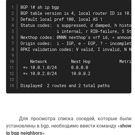
BGP 1# sh ip bgp

BGP table version is 4, local router ID is 10.0.
Default local pref 100, local AS 1

Status codes:  s suppressed, d damped, h history
               i internal, r RIB-failure, S Stal
Nexthop codes: @NNN nexthop's vrf id, < announce
Origin codes:  i - IGP, e - EGP, ? - incomplete

RPKI validation codes: V valid, I invalid, N Not
    Network          Next Hop            Metric 
 *> 10.0.1.0/24      0.0.0.0                  0 
 *> 10.0.2.0/24      10.0.0.2                 0 
Displayed  2 routes and 2 total paths
Для просмотра списка соседей, которые были
установлены в bgp, необходимо ввести команду «
show
ip bgp neighbors
».