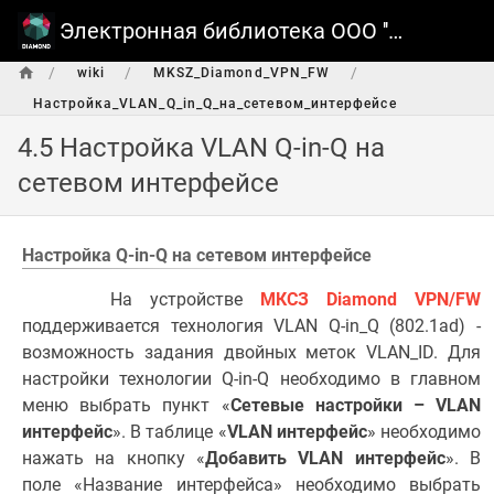
Электронная библиотека ООО ''ТСC''
/
/
/
wiki
MKSZ_Diamond_VPN_FW
Настройка_VLAN_Q_in_Q_на_сетевом_интерфейсе
4.5 Настройка VLAN Q-in-Q на
сетевом интерфейсе
Настройка Q-in-Q на сетевом интерфейсе
На устройстве
МКСЗ Diamond VPN/FW
поддерживается технология VLAN Q-in_Q (802.1ad) -
возможность задания двойных меток VLAN_ID. Для
настройки технологии Q-in-Q необходимо в главном
меню выбрать пункт «
Сетевые настройки – VLAN
интерфейс
». В таблице «
VLAN интерфейс
» необходимо
нажать на кнопку «
Добавить VLAN интерфейс
». В
поле «Название интерфейса» необходимо выбрать