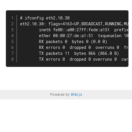
# ifconfig eth2.10.30

eth2.10.30: flags=4163<UP,BROADCAST,RUNNING,MULT
        inet6 fe80::a00:27ff:fede:a151  prefixle
        ether 08:00:27:de:a1:51  txqueuelen 1000
        RX packets 0  bytes 0 (0.0 B)

        RX errors 0  dropped 0  overruns 0  fram
        TX packets 11  bytes 866 (866.0 B)

        TX errors 0  dropped 0 overruns 0  carr
Powered by
Wiki.js