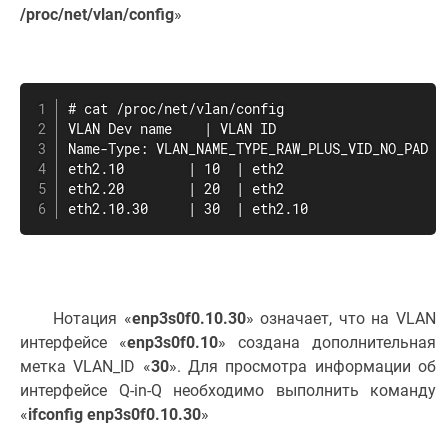
/proc/net/vlan/config
»
# cat /proc/net/vlan/config

VLAN Dev name    | VLAN ID

Name-Type: VLAN_NAME_TYPE_RAW_PLUS_VID_NO_PAD

eth2.10        | 10  | eth2

eth2.20        | 20  | eth2

eth2.10.30     | 30  | eth2.10
Нотация «
enp3s0f0.10.30
» означает, что на VLAN
интерфейсе «
enp3s0f0.10
» создана дополнительная
метка VLAN_ID «
30
». Для просмотра информации об
интерфейсе Q-in-Q необходимо выполнить команду
«
ifconfig enp3s0f0.10.30
»