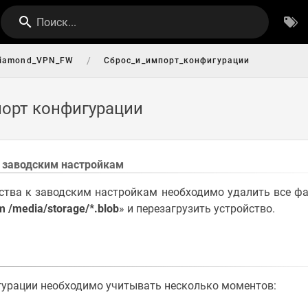
Поиск...
/
iamond_VPN_FW
Сброс_и_импорт_конфигурации
порт конфигурации
 заводским настройкам
ва к заводским настройкам необходимо удалить все ф
m /media/storage/*.blob
» и перезагрузить устройство.
рации необходимо учитывать несколько моментов: