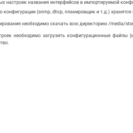
вых настроек названия интерфейсов в импортируемой конф
 конфигурации (snmp, dhcp, планировщик и т.д.) хранятся н
ования необходимо скачать всю директорию /media/stor
ек необходимо загрузить конфигурационные файлы (
тво.