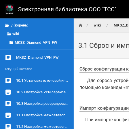
Электронная библиотека ООО ''ТСC''
/
/
/ (корень)
wiki
MKSZ_D
wiki
MKSZ_Diamond_VPN_FW
3.1 Сброс и им
MKSZ_Diamond_VPN_FW
Сброс конфигурации к
Текущий каталог
Для сброса устройст
10.1 Установка ключевой информации
помощью команды «
r
10.2 Настройка VPN сервиса
10.3 Настройка резервирования
Импорт конфигурации
11.1 Настройка межсетевого экрана на уровне L2
При импорте конфигу
11.2 Настройка межсетевого экрана на уровне L3