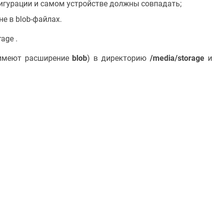
игурации и самом устройстве должны совпадать;
е в blob-файлах.
age .
имеют расширение
blob
) в директорию
/media/storage
и